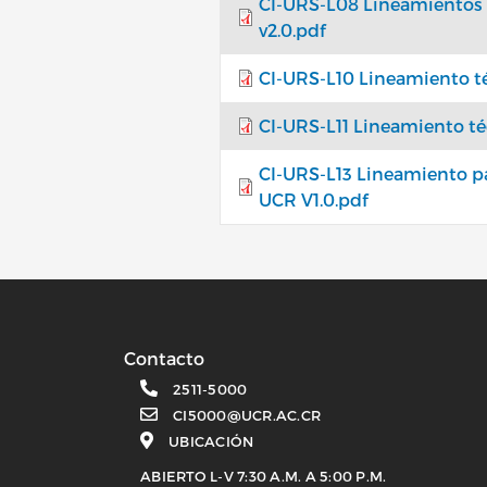
CI-URS-L08 Lineamientos p
v2.0.pdf
CI-URS-L10 Lineamiento téc
CI-URS-L11 Lineamiento téc
CI-URS-L13 Lineamiento par
UCR V1.0.pdf
Contacto
2511-5000
CI5000@UCR.AC.CR
UBICACIÓN
ABIERTO L-V 7:30 A.M. A 5:00 P.M.