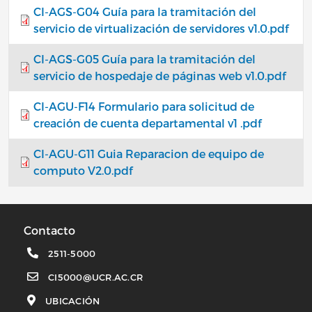
CI-AGS-G04 Guía para la tramitación del
servicio de virtualización de servidores v1.0.pdf
CI-AGS-G05 Guía para la tramitación del
servicio de hospedaje de páginas web v1.0.pdf
CI-AGU-F14 Formulario para solicitud de
creación de cuenta departamental v1 .pdf
CI-AGU-G11 Guia Reparacion de equipo de
computo V2.0.pdf
Contacto
2511-5000
CI5000@UCR.AC.CR
UBICACIÓN