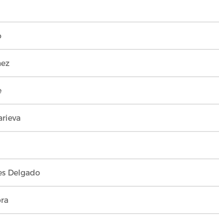
o
áez
e
arieva
es Delgado
ora