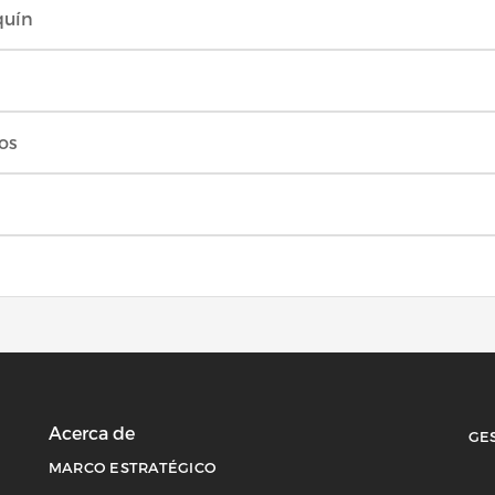
quín
os
Ac
Acerca de
GE
MARCO ESTRATÉGICO